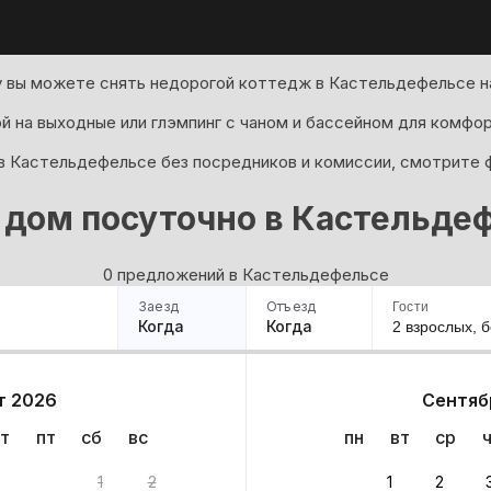
у вы можете снять недорогой коттедж в Кастельдефельсе на
й на выходные или глэмпинг с чаном и бассейном для комфо
в Кастельдефельсе без посредников и комиссии, смотрите 
 дом посуточно в Кастельде
0 предложений в Кастельдефельсе
Заезд
Отъезд
Гости
Когда
Когда
2 взрослых,
б
ример
Санкт-Петербург
Москва
Сочи
Минск
Казань
Дагестан
Кисловодск
Аб
т 2026
Сентяб
Квартиры
Гостиницы
Дома
Частный сектор
т
пт
сб
вс
пн
вт
ср
0 вариантов
1
2
1
2