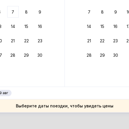
ариантов
6
7
8
9
7
8
9
1
 вариант из результатов поиска не соответствует заданным
росить фильтры
3
14
15
16
14
15
16
1
пания
0
21
22
23
21
22
23
2
пания
талония
7
28
29
30
28
29
30
талония
стельдефельс
стельдефельс
9 авг
Выберите даты поездки, чтобы увидеть цены