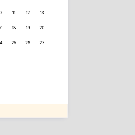
0
11
12
13
 фильтрам.
7
18
19
20
4
25
26
27