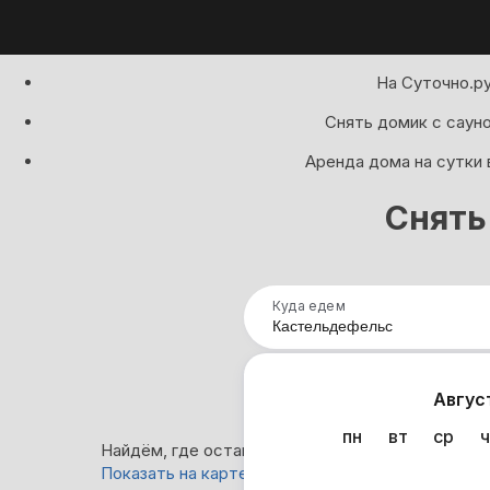
На Суточно.р
Снять домик с сауно
Аренда дома на сутки 
Снять
Куда едем
Нап
Авгус
пн
вт
ср
ч
Найдём, где остановиться в Кастельдефельсе: 
Показать на карте