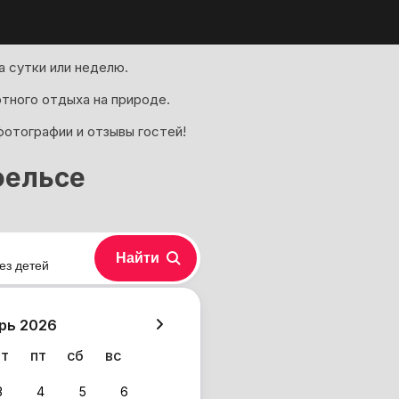
 сутки или неделю.
ртного отдыха на природе.
фотографии и отзывы гостей!
фельсе
Найти
ез детей
хазия
рь 2026
чт
пт
сб
вс
3
4
5
6